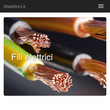
filielettrici.it
Fili elettrici
filielettrici.it